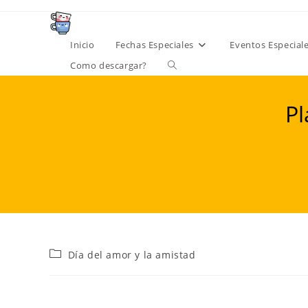
Ir
al
contenido
Inicio
Fechas Especiales
Eventos Especial
Alternar
Como descargar?
búsqueda
Pl
de
la
web
Categoría
Día del amor y la amistad
de
la
entrada: