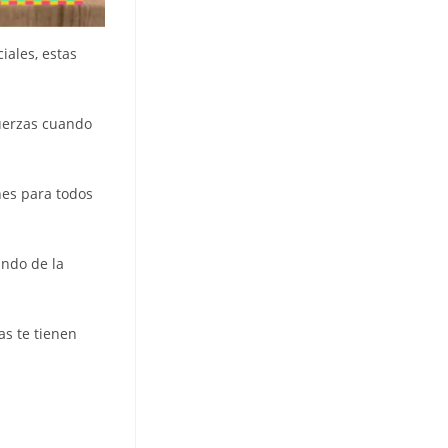
iales, estas
fuerzas cuando
nes para todos
undo de la
as te tienen