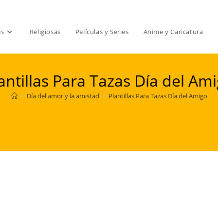
es
Religiosas
Películas y Series
Anime y Caricatura
antillas Para Tazas Día del Am
>
Día del amor y la amistad
>
Plantillas Para Tazas Día del Amigo