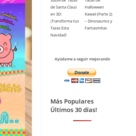
Sublimar Tazas
Tazas de
de Santa Claus
Halloween
en 3D:
Kawaii (Parte 2)
¡Transforma tus
– Dinosaurios y
Tazas Esta
Fantasmitas
Navidad!
Ayúdame a seguir mejorando
Más Populares
Últimos 30 días!