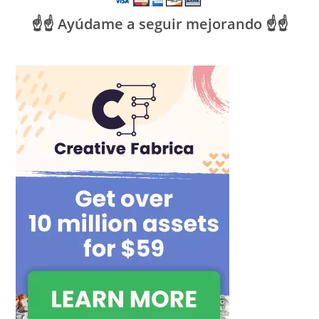
☝️☝️ Ayúdame a seguir mejorando ☝️☝️