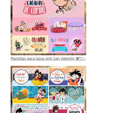
Plantillas para tazas Anti San Valentín 🚫💘✨