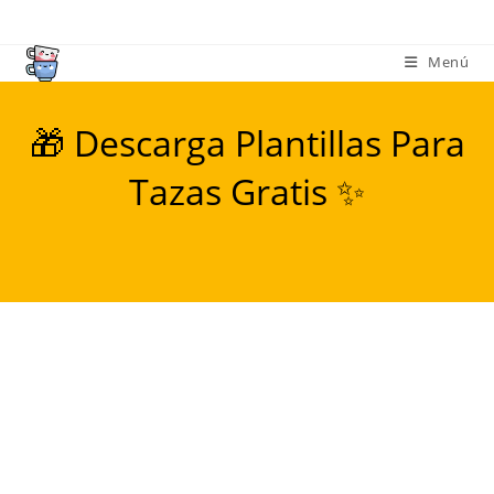
Ir
al
Menú
contenido
🎁 Descarga Plantillas Para
Tazas Gratis ✨