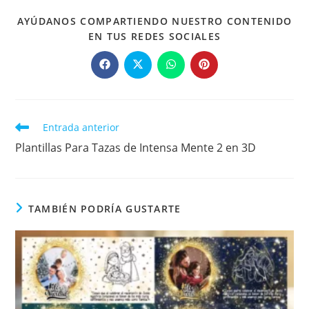
AYÚDANOS COMPARTIENDO NUESTRO CONTENIDO
COMPARTIR
EN TUS REDES SOCIALES
ESTE
CONTENIDO
Se
Se
Se
Se
abre
abre
abre
abre
en
en
en
en
una
una
una
una
nueva
nueva
nueva
nueva
ventana
ventana
ventana
ventana
Leer
Entrada anterior
más
Plantillas Para Tazas de Intensa Mente 2 en 3D
artículos
TAMBIÉN PODRÍA GUSTARTE