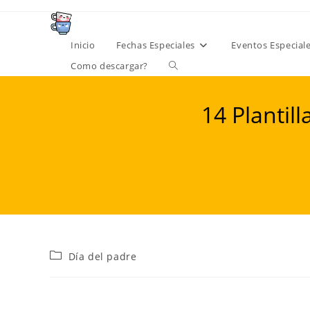
Ir
al
contenido
Inicio
Fechas Especiales
Eventos Especial
Alternar
Como descargar?
búsqueda
14 Plantil
de
la
web
Categoría
Día del padre
de
la
entrada: