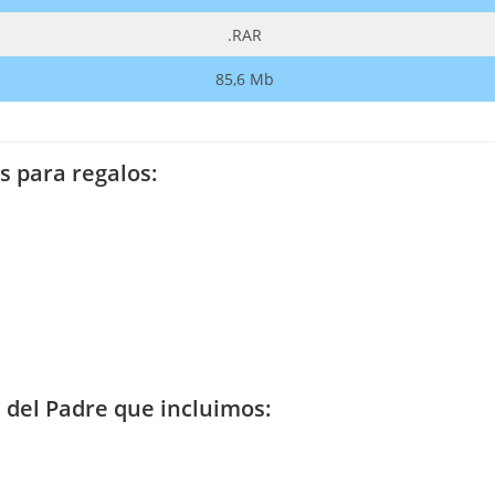
.RAR
85,6 Mb
s para regalos:
a del Padre que incluimos: