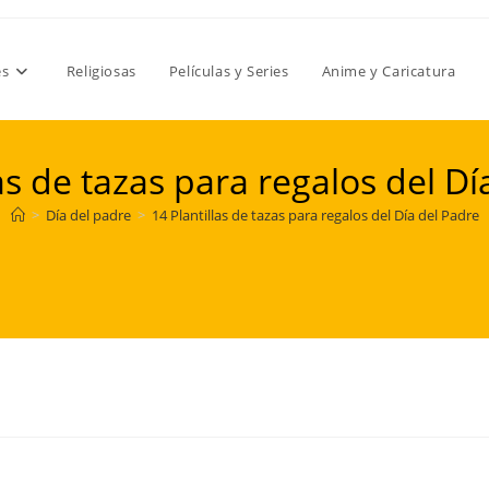
es
Religiosas
Películas y Series
Anime y Caricatura
las de tazas para regalos del Dí
>
Día del padre
>
14 Plantillas de tazas para regalos del Día del Padre