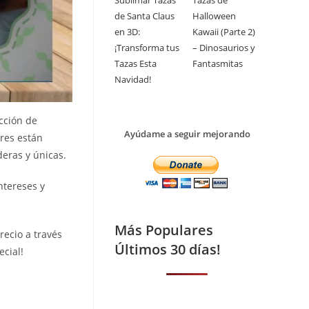
Sublimar Tazas
Tazas de
de Santa Claus
Halloween
en 3D:
Kawaii (Parte 2)
¡Transforma tus
– Dinosaurios y
Tazas Esta
Fantasmitas
Navidad!
cción de
Ayúdame a seguir mejorando
res están
deras y únicas.
ntereses y
Más Populares
ecio a través
Últimos 30 días!
cial!