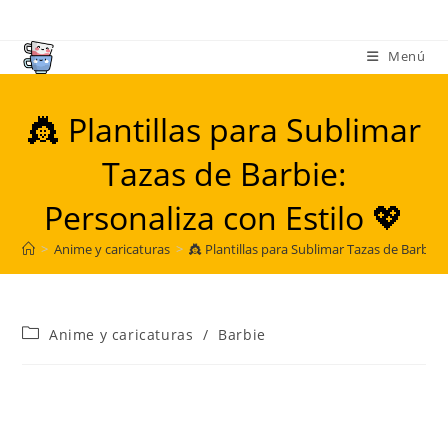
Ir
al
Menú
contenido
👸 Plantillas para Sublimar
Tazas de Barbie:
Personaliza con Estilo 💖
>
Anime y caricaturas
>
👸 Plantillas para Sublimar Tazas de Barbie: 
Categoría
Anime y caricaturas
/
Barbie
de
la
entrada: