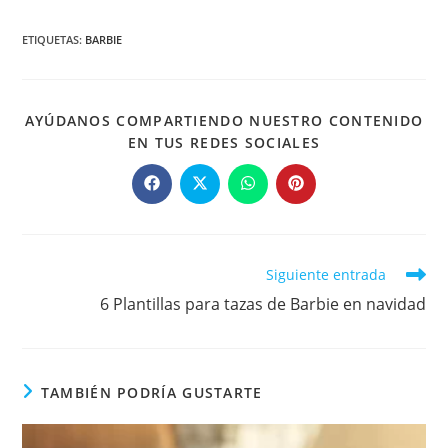
ETIQUETAS
:
BARBIE
AYÚDANOS COMPARTIENDO NUESTRO CONTENIDO
COMPARTIR
EN TUS REDES SOCIALES
ESTE
CONTENIDO
Se
Se
Se
Se
abre
abre
abre
abre
en
en
en
en
una
una
una
una
nueva
nueva
nueva
nueva
ventana
ventana
ventana
ventana
Leer
Siguiente entrada
más
6 Plantillas para tazas de Barbie en navidad
artículos
TAMBIÉN PODRÍA GUSTARTE