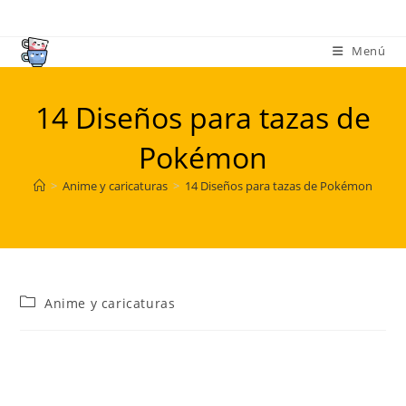
Ir
al
Menú
contenido
14 Diseños para tazas de
Pokémon
>
Anime y caricaturas
>
14 Diseños para tazas de Pokémon
Categoría
Anime y caricaturas
de
la
entrada: