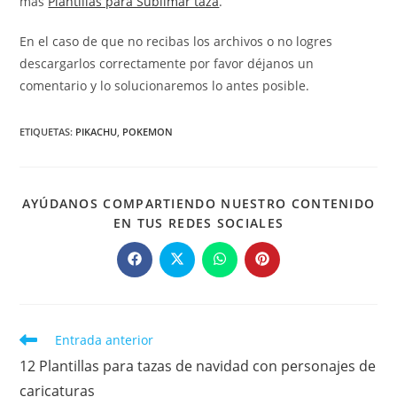
más
Plantillas para Sublimar taza
.
En el caso de que no recibas los archivos o no logres
descargarlos correctamente por favor déjanos un
comentario y lo solucionaremos lo antes posible.
ETIQUETAS
:
PIKACHU
,
POKEMON
AYÚDANOS COMPARTIENDO NUESTRO CONTENIDO
COMPARTIR
EN TUS REDES SOCIALES
ESTE
CONTENIDO
Se
Se
Se
Se
abre
abre
abre
abre
en
en
en
en
una
una
una
una
nueva
nueva
nueva
nueva
ventana
ventana
ventana
ventana
Leer
Entrada anterior
más
12 Plantillas para tazas de navidad con personajes de
artículos
caricaturas