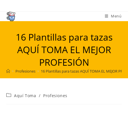
Ir
al
Menú
contenido
16 Plantillas para tazas
AQUÍ TOMA EL MEJOR
PROFESIÓN
>
Profesiones
>
16 Plantillas para tazas AQUÍ TOMA EL MEJOR PRO
Categoría
Aquí Toma
/
Profesiones
de
la
entrada: