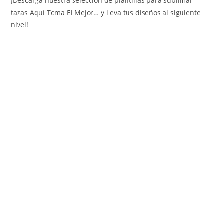
¡Descarga nuestra selección de plantillas para sublimar
tazas Aquí Toma El Mejor… y lleva tus diseños al siguiente
nivel!