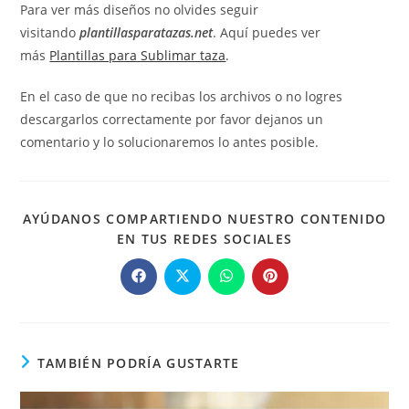
Para ver más diseños no olvides seguir
visitando
plantillasparatazas.net
. Aquí puedes ver
más
Plantillas para Sublimar taza
.
En el caso de que no recibas los archivos o no logres
descargarlos correctamente por favor dejanos un
comentario y lo solucionaremos lo antes posible.
AYÚDANOS COMPARTIENDO NUESTRO CONTENIDO
COMPARTIR
EN TUS REDES SOCIALES
ESTE
CONTENIDO
Se
Se
Se
Se
abre
abre
abre
abre
en
en
en
en
una
una
una
una
nueva
nueva
nueva
nueva
ventana
ventana
ventana
ventana
TAMBIÉN PODRÍA GUSTARTE