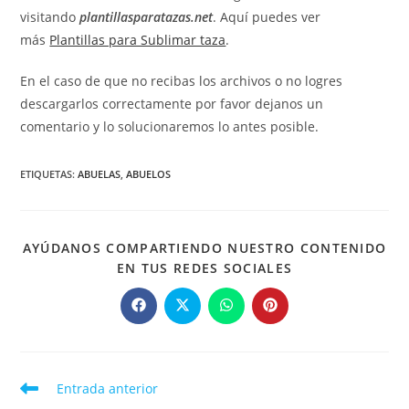
visitando
plantillasparatazas.net
. Aquí puedes ver
más
Plantillas para Sublimar taza
.
En el caso de que no recibas los archivos o no logres
descargarlos correctamente por favor dejanos un
comentario y lo solucionaremos lo antes posible.
ETIQUETAS
:
ABUELAS
,
ABUELOS
AYÚDANOS COMPARTIENDO NUESTRO CONTENIDO
COMPARTIR
EN TUS REDES SOCIALES
ESTE
CONTENIDO
Se
Se
Se
Se
abre
abre
abre
abre
en
en
en
en
una
una
una
una
nueva
nueva
nueva
nueva
ventana
ventana
ventana
ventana
Leer
Entrada anterior
más