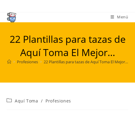
Ir
al
Menú
contenido
22 Plantillas para tazas de
Aquí Toma El Mejor…
>
Profesiones
>
22 Plantillas para tazas de Aquí Toma El Mejor…
Categoría
Aquí Toma
/
Profesiones
de
la
entrada: