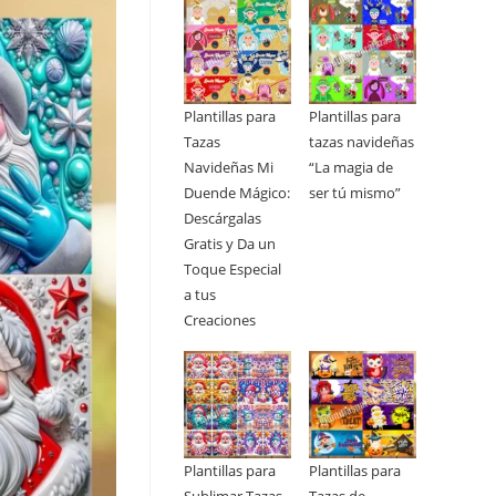
Plantillas para
Plantillas para
Tazas
tazas navideñas
Navideñas Mi
“La magia de
Duende Mágico:
ser tú mismo”
Descárgalas
Gratis y Da un
Toque Especial
a tus
Creaciones
Plantillas para
Plantillas para