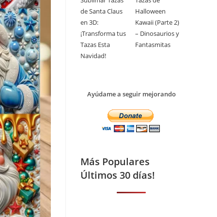
Sublimar Tazas
Tazas de
de Santa Claus
Halloween
en 3D:
Kawaii (Parte 2)
¡Transforma tus
– Dinosaurios y
Tazas Esta
Fantasmitas
Navidad!
Ayúdame a seguir mejorando
Más Populares
Últimos 30 días!