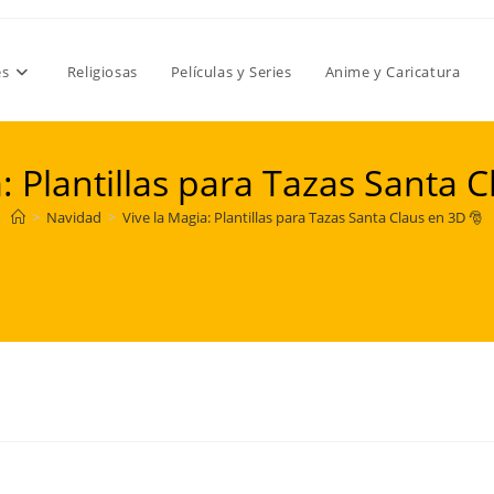
es
Religiosas
Películas y Series
Anime y Caricatura
: Plantillas para Tazas Santa 
>
Navidad
>
Vive la Magia: Plantillas para Tazas Santa Claus en 3D 🎅