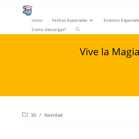
Ir
al
contenido
Inicio
Fechas Especiales
Eventos Especial
Alternar
Como descargar?
búsqueda
Vive la Magia
de
la
web
Categoría
3D
/
Navidad
de
la
entrada: