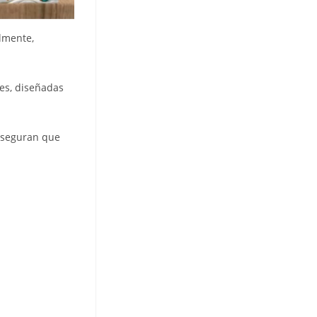
almente,
nes, diseñadas
 aseguran que