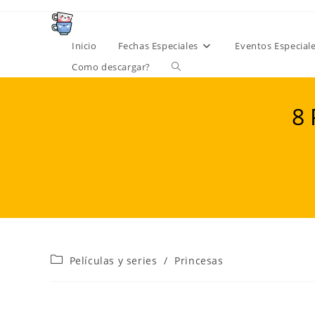
Ir
al
contenido
Inicio
Fechas Especiales
Eventos Especial
Alternar
Como descargar?
búsqueda
8 
de
la
web
Categoría
Películas y series
/
Princesas
de
la
entrada: