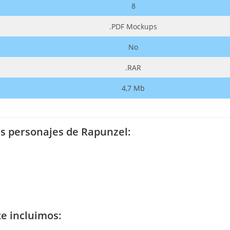
8
.PDF Mockups
No
.RAR
4,7 Mb
os personajes de Rapunzel:
te incluimos: