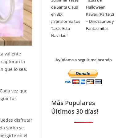
Sublimar Tazas
Tazas de
de Santa Claus
Halloween
en 3D:
Kawaii (Parte 2)
¡Transforma tus
– Dinosaurios y
Tazas Esta
Fantasmitas
Navidad!
ta valiente
Ayúdame a seguir mejorando
 capturan la
n que lo sea,
. Cada vez que
guir tus
Más Populares
Últimos 30 días!
Puedes disfrutar
ada sorbo se
mergirte en el