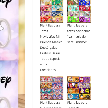
Plantillas para
Plantillas para
Tazas
tazas navideñas
Navideñas Mi
“La magia de
Duende Mágico:
ser tú mismo”
Descárgalas
Gratis y Da un
Toque Especial
a tus
Creaciones
Plantillas para
Plantillas para