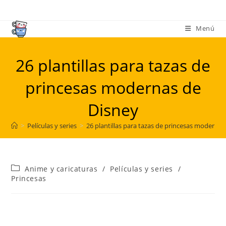
Ir
al
Menú
contenido
26 plantillas para tazas de
princesas modernas de
Disney
>
Películas y series
>
26 plantillas para tazas de princesas modernas
Categoría
Anime y caricaturas
/
Películas y series
/
de
Princesas
la
entrada: