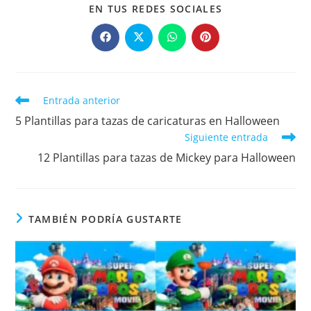
COMPARTIR
EN TUS REDES SOCIALES
ESTE
CONTENIDO
Se
Se
Se
Se
abre
abre
abre
abre
en
en
en
en
una
una
una
una
nueva
nueva
nueva
nueva
ventana
ventana
ventana
ventana
Leer
Entrada anterior
más
5 Plantillas para tazas de caricaturas en Halloween
artículos
Siguiente entrada
12 Plantillas para tazas de Mickey para Halloween
TAMBIÉN PODRÍA GUSTARTE