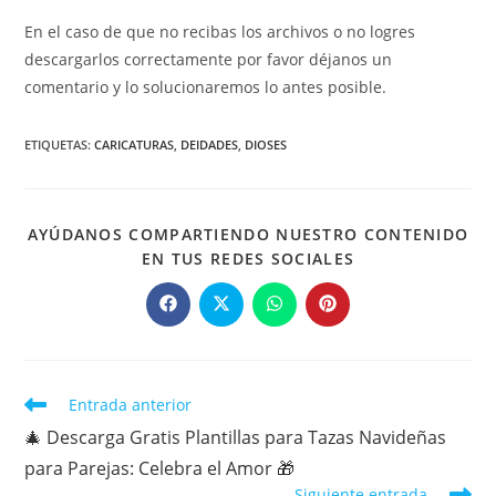
En el caso de que no recibas los archivos o no logres
descargarlos correctamente por favor déjanos un
comentario y lo solucionaremos lo antes posible.
ETIQUETAS
:
CARICATURAS
,
DEIDADES
,
DIOSES
AYÚDANOS COMPARTIENDO NUESTRO CONTENIDO
COMPARTIR
EN TUS REDES SOCIALES
ESTE
CONTENIDO
Se
Se
Se
Se
abre
abre
abre
abre
en
en
en
en
una
una
una
una
nueva
nueva
nueva
nueva
ventana
ventana
ventana
ventana
Leer
Entrada anterior
más
🎄 Descarga Gratis Plantillas para Tazas Navideñas
artículos
para Parejas: Celebra el Amor 🎁
Siguiente entrada