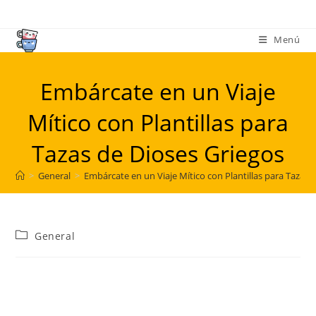
Ir
al
Menú
contenido
Embárcate en un Viaje
Mítico con Plantillas para
Tazas de Dioses Griegos
>
General
>
Embárcate en un Viaje Mítico con Plantillas para Tazas 
Categoría
General
de
la
entrada: