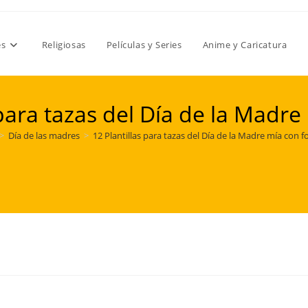
es
Religiosas
Películas y Series
Anime y Caricatura
 para tazas del Día de la Madre
>
Día de las madres
>
12 Plantillas para tazas del Día de la Madre mía con f