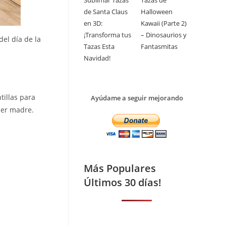
Sublimar Tazas
Tazas de
de Santa Claus
Halloween
en 3D:
Kawaii (Parte 2)
¡Transforma tus
– Dinosaurios y
el día de la
Tazas Esta
Fantasmitas
Navidad!
tillas para
Ayúdame a seguir mejorando
ier madre.
Más Populares
Últimos 30 días!