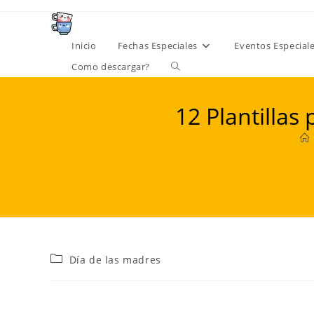
Ir
al
contenido
Inicio
Fechas Especiales
Eventos Especial
Alternar
Como descargar?
búsqueda
12 Plantillas
de
la
web
Categoría
Día de las madres
de
la
entrada: