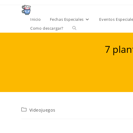
Ir
al
contenido
Inicio
Fechas Especiales
Eventos Especial
Alternar
Como descargar?
búsqueda
7 plan
de
la
web
Categoría
Videojuegos
de
la
entrada: