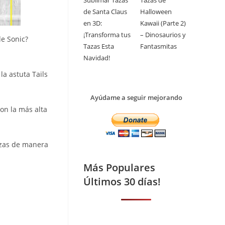
Sublimar Tazas
Tazas de
de Santa Claus
Halloween
en 3D:
Kawaii (Parte 2)
¡Transforma tus
– Dinosaurios y
de Sonic?
Tazas Esta
Fantasmitas
Navidad!
a astuta Tails
Ayúdame a seguir mejorando
on la más alta
azas de manera
Más Populares
Últimos 30 días!