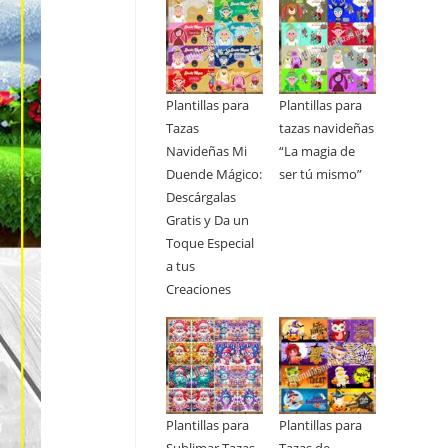
Plantillas para
Plantillas para
Tazas
tazas navideñas
Navideñas Mi
“La magia de
Duende Mágico:
ser tú mismo”
Descárgalas
Gratis y Da un
Toque Especial
a tus
Creaciones
Plantillas para
Plantillas para