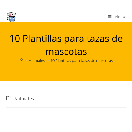
Ir
al
Menú
contenido
10 Plantillas para tazas de
mascotas
>
Animales
>
10 Plantillas para tazas de mascotas
Categoría
Animales
de
la
entrada: