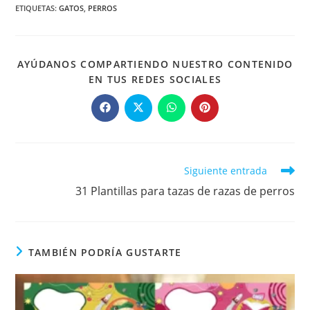
ETIQUETAS
:
GATOS
,
PERROS
AYÚDANOS COMPARTIENDO NUESTRO CONTENIDO
COMPARTIR
EN TUS REDES SOCIALES
ESTE
CONTENIDO
Se
Se
Se
Se
abre
abre
abre
abre
en
en
en
en
una
una
una
una
nueva
nueva
nueva
nueva
ventana
ventana
ventana
ventana
Leer
Siguiente entrada
más
31 Plantillas para tazas de razas de perros
artículos
TAMBIÉN PODRÍA GUSTARTE