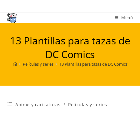
Ir
al
Menú
contenido
13 Plantillas para tazas de
DC Comics
>
Películas y series
>
13 Plantillas para tazas de DC Comics
Categoría
Anime y caricaturas
/
Películas y series
de
la
entrada: