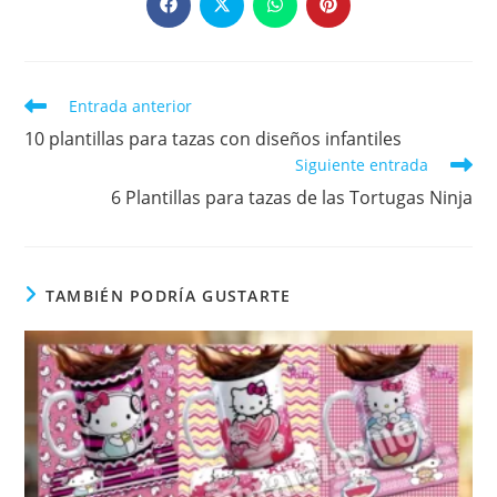
CONTENIDO
Se
Se
Se
Se
abre
abre
abre
abre
en
en
en
en
una
una
una
una
nueva
nueva
nueva
nueva
ventana
ventana
ventana
ventana
Leer
Entrada anterior
más
10 plantillas para tazas con diseños infantiles
artículos
Siguiente entrada
6 Plantillas para tazas de las Tortugas Ninja
TAMBIÉN PODRÍA GUSTARTE