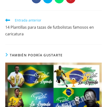
abre
abre
abre
abre
en
en
en
en
una
una
una
una
nueva
nueva
nueva
nueva
ventana
ventana
ventana
ventana
Leer
Entrada anterior
más
14 Plantillas para tazas de futbolistas famosos en
artículos
caricatura
TAMBIÉN PODRÍA GUSTARTE