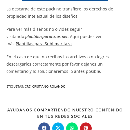
La descarga de este pack no transfiere los derechos de
propiedad intelectual de los diseños.
Para ver más diseños no olvides seguir
visitando
plantillasparatazas.net
. Aquí puedes ver
más
Plantillas para Sublimar taza
.
En el caso de que no recibas los archivos o no logres
descargarlos correctamente por favor déjanos un
comentario y lo solucionaremos lo antes posible.
ETIQUETAS
:
CR7
,
CRISTIANO ROLANDO
AYÚDANOS COMPARTIENDO NUESTRO CONTENIDO
COMPARTIR
EN TUS REDES SOCIALES
ESTE
CONTENIDO
Se
Se
Se
Se