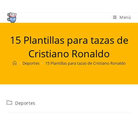
Ir
al
Menú
contenido
15 Plantillas para tazas de
Cristiano Ronaldo
>
Deportes
>
15 Plantillas para tazas de Cristiano Ronaldo
Categoría
Deportes
de
la
entrada: