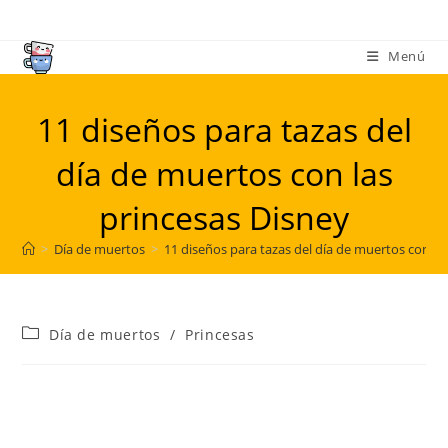
Ir
al
Menú
contenido
11 diseños para tazas del
día de muertos con las
princesas Disney
>
Día de muertos
>
11 diseños para tazas del día de muertos con la
Categoría
Día de muertos
/
Princesas
de
la
entrada: