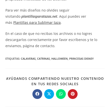
Para ver más diseños no olvides seguir
visitando
plantillasparatazas.net
. Aquí puedes ver
más
Plantillas para Sublimar taza
.
En el caso de que no recibas los archivos o no logres
descargarlos correctamente por favor escríbenos y te lo
enviamos, página de contacto.
ETIQUETAS
:
CALAVERAS
,
CATRINAS
,
HALLOWEEN
,
PRINCESAS DISNEY
AYÚDANOS COMPARTIENDO NUESTRO CONTENIDO
COMPARTIR
EN TUS REDES SOCIALES
ESTE
CONTENIDO
Se
Se
Se
Se
abre
abre
abre
abre
en
en
en
en
una
una
una
una
nueva
nueva
nueva
nueva