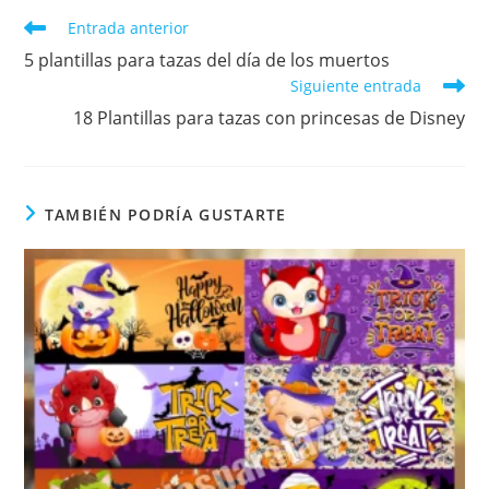
ventana
ventana
ventana
ventana
Leer
Entrada anterior
más
5 plantillas para tazas del día de los muertos
artículos
Siguiente entrada
18 Plantillas para tazas con princesas de Disney
TAMBIÉN PODRÍA GUSTARTE