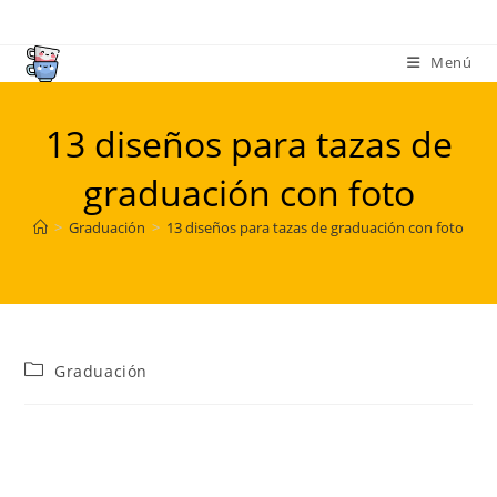
Ir
al
Menú
contenido
13 diseños para tazas de
graduación con foto
>
Graduación
>
13 diseños para tazas de graduación con foto
Categoría
Graduación
de
la
entrada: