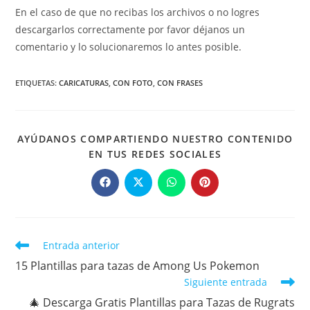
En el caso de que no recibas los archivos o no logres
descargarlos correctamente por favor déjanos un
comentario y lo solucionaremos lo antes posible.
ETIQUETAS
:
CARICATURAS
,
CON FOTO
,
CON FRASES
AYÚDANOS COMPARTIENDO NUESTRO CONTENIDO
COMPARTIR
EN TUS REDES SOCIALES
ESTE
CONTENIDO
Se
Se
Se
Se
abre
abre
abre
abre
en
en
en
en
una
una
una
una
nueva
nueva
nueva
nueva
ventana
ventana
ventana
ventana
Leer
Entrada anterior
más
15 Plantillas para tazas de Among Us Pokemon
artículos
Siguiente entrada
🎄 Descarga Gratis Plantillas para Tazas de Rugrats